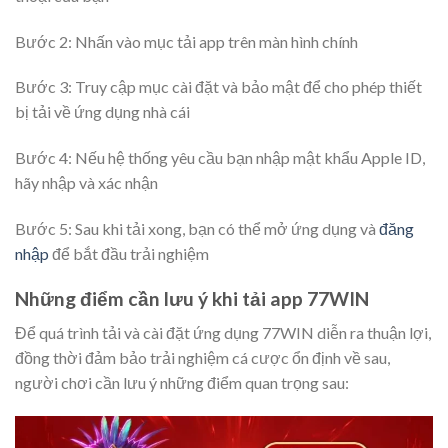
Bước 2: Nhấn vào mục tải app trên màn hình chính
Bước 3: Truy cập mục cài đặt và bảo mật để cho phép thiết
bị tải về ứng dụng nhà cái
Bước 4: Nếu hệ thống yêu cầu bạn nhập mật khẩu Apple ID,
hãy nhập và xác nhận
Bước 5: Sau khi tải xong, bạn có thể mở ứng dụng và
đăng
nhập
để bắt đầu trải nghiệm
Những điểm cần lưu ý khi tải app 77WIN
Để quá trình tải và cài đặt ứng dụng 77WIN diễn ra thuận lợi,
đồng thời đảm bảo trải nghiệm cá cược ổn định về sau,
người chơi cần lưu ý những điểm quan trọng sau: