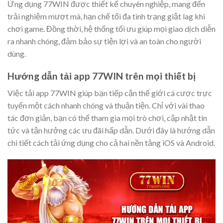
Ứng dụng 77WIN được thiết kế chuyên nghiệp, mang đến
trải nghiệm mượt mà, hạn chế tối đa tình trạng giật lag khi
chơi game. Đồng thời, hệ thống tối ưu giúp mọi giao dịch diễn
ra nhanh chóng, đảm bảo sự tiện lợi và an toàn cho người
dùng.
Hướng dẫn tải app 77WIN trên mọi thiết bị
Việc tải app 77WIN giúp bạn tiếp cận thế giới cá cược trực
tuyến một cách nhanh chóng và thuận tiện. Chỉ với vài thao
tác đơn giản, bạn có thể tham gia mọi trò chơi, cập nhật tin
tức và tận hưởng các ưu đãi hấp dẫn. Dưới đây là hướng dẫn
chi tiết cách tải ứng dụng cho cả hai nền tảng iOS và Android.