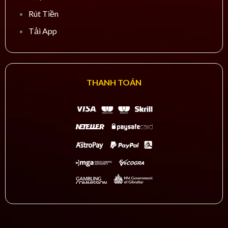
Rút Tiền
Tải App
THANH TOÁN