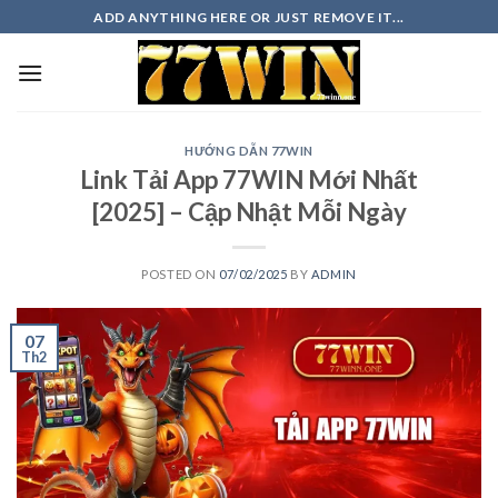
Skip
ADD ANYTHING HERE OR JUST REMOVE IT...
to
content
HƯỚNG DẪN 77WIN
Link Tải App 77WIN Mới Nhất
[2025] – Cập Nhật Mỗi Ngày
POSTED ON
07/02/2025
BY
ADMIN
07
Th2