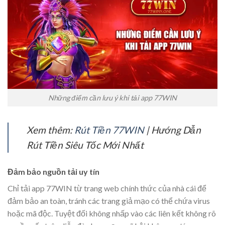
Những điểm cần lưu ý khi tải app 77WIN
Xem thêm:
Rút Tiền 77WIN
| Hướng Dẫn
Rút Tiền Siêu Tốc Mới Nhất
Đảm bảo nguồn tải uy tín
Chỉ tải app 77WIN từ trang web chính thức của nhà cái để
đảm bảo an toàn, tránh các trang giả mạo có thể chứa virus
hoặc mã độc. Tuyệt đối không nhấp vào các liên kết không rõ