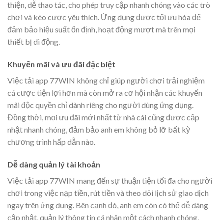
thiện, dễ thao tác, cho phép truy cập nhanh chóng vào các trò
chơi và kèo cược yêu thích. Ứng dụng được tối ưu hóa để
đảm bảo hiệu suất ổn định, hoạt động mượt mà trên mọi
thiết bị di động.
Khuyến mãi và ưu đãi đặc biệt
Việc tải app 77WIN không chỉ giúp người chơi trải nghiệm
cá cược tiện lợi hơn mà còn mở ra cơ hội nhận các khuyến
mãi độc quyền chỉ dành riêng cho người dùng ứng dụng.
Đồng thời, mọi ưu đãi mới nhất từ nhà cái cũng được cập
nhật nhanh chóng, đảm bảo anh em không bỏ lỡ bất kỳ
chương trình hấp dẫn nào.
Dễ dàng quản lý tài khoản
Việc tải app 77WIN mang đến sự thuận tiện tối đa cho người
chơi trong việc nạp tiền, rút tiền và theo dõi lịch sử giao dịch
ngay trên ứng dụng. Bên cạnh đó, anh em còn có thể dễ dàng
cập nhật, quản lý thông tin cá nhân một cách nhanh chóng,