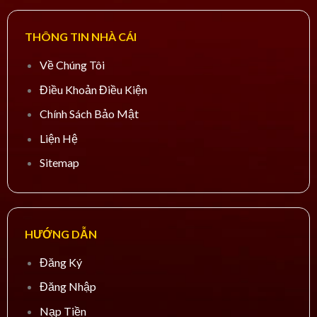
THÔNG TIN NHÀ CÁI
Về Chúng Tôi
Điều Khoản Điều Kiện
Chính Sách Bảo Mật
Liện Hệ
Sitemap
HƯỚNG DẪN
Đăng Ký
Đăng Nhập
Nạp Tiền