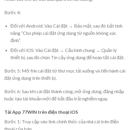
Bước 4:
Đối với Android: Vào Cài đặt → Bảo mật, sau đó bật tính
năng “Cho phép cài đặt ứng dụng từ nguồn không xác
định”.
Đối với iOS: Vào Cài đặt → Cấu hình chung → Quản lý
thiết bị, sau đó chọn Tin cậy ứng dụng để hoàn tất cài đặt.
Bước 5: Mở file cài đặt từ thư mục tải xuống và tiến hành cài
đặt ứng dụng trên thiết bị.
Bước 6: Sau khi cài đặt thành công, mở ứng dụng, đăng nhập
hoặc tạo tài khoản mới để bắt đầu trải nghiệm ngay.
Tải App 77WIN trên điện thoại iOS
Bước 1: Truy cập vào link chính thức của nhà cái trên điện
thoại của bạn