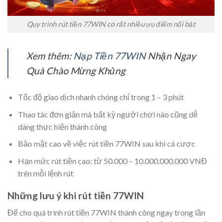
Quy trình rút tiền 77WIN có rất nhiều ưu điểm nổi bật
Xem thêm:
Nạp Tiền 77WIN
Nhận Ngay
Quà Chào Mừng Khủng
Tốc độ giao dịch nhanh chóng chỉ trong 1 – 3 phút
Thao tác đơn giản mà bất kỳ người chơi nào cũng dễ
dàng thực hiện thành công
Bảo mật cao về việc rút tiền 77WIN sau khi cá cược
Hạn mức rút tiền cao: từ 50.000 – 10.000.000.000 VNĐ
trên mỗi lệnh rút
Những lưu ý khi rút tiền 77WIN
Để cho quá trình rút tiền 77WIN thành công ngay trong lần