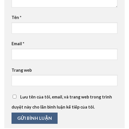
Tên
*
Email
*
Trang web
Lưu tên của tôi, email, và trang web trong trình
duyệt này cho lần bình luận kế tiếp của tôi.