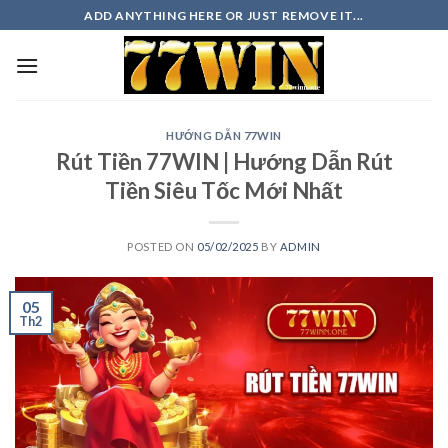
Skip
ADD ANYTHING HERE OR JUST REMOVE IT...
to
content
HƯỚNG DẪN 77WIN
Rút Tiền 77WIN | Hướng Dẫn Rút
Tiền Siêu Tốc Mới Nhất
POSTED ON
05/02/2025
BY
ADMIN
05
Th2