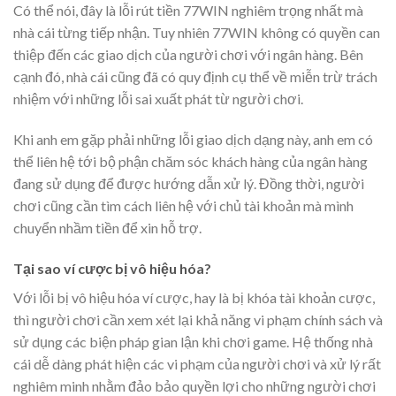
Có thể nói, đây là lỗi rút tiền 77WIN nghiêm trọng nhất mà
nhà cái từng tiếp nhận. Tuy nhiên 77WIN không có quyền can
thiệp đến các giao dịch của người chơi với ngân hàng. Bên
cạnh đó, nhà cái cũng đã có quy định cụ thể về miễn trừ trách
nhiệm với những lỗi sai xuất phát từ người chơi.
Khi anh em gặp phải những lỗi giao dịch dạng này, anh em có
thể liên hệ tới bộ phận chăm sóc khách hàng của ngân hàng
đang sử dụng để được hướng dẫn xử lý. Đồng thời, người
chơi cũng cần tìm cách liên hệ với chủ tài khoản mà mình
chuyển nhầm tiền để xin hỗ trợ.
Tại sao ví cược bị vô hiệu hóa?
Với lỗi bị vô hiệu hóa ví cược, hay là bị khóa tài khoản cược,
thì người chơi cần xem xét lại khả năng vi phạm chính sách và
sử dụng các biện pháp gian lận khi chơi game. Hệ thống nhà
cái dễ dàng phát hiện các vi phạm của người chơi và xử lý rất
nghiêm minh nhằm đảo bảo quyền lợi cho những người chơi