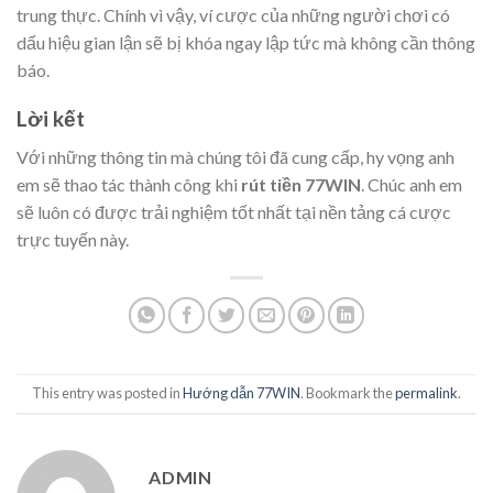
trung thực. Chính vì vậy, ví cược của những người chơi có
dấu hiệu gian lận sẽ bị khóa ngay lập tức mà không cần thông
báo.
Lời kết
Với những thông tin mà chúng tôi đã cung cấp, hy vọng anh
em sẽ thao tác thành công khi
rút tiền 77WIN
. Chúc anh em
sẽ luôn có được trải nghiệm tốt nhất tại nền tảng cá cược
trực tuyến này.
This entry was posted in
Hướng dẫn 77WIN
. Bookmark the
permalink
.
ADMIN