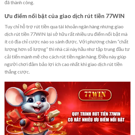
đã thành công.
Ưu điểm nổi bật của giao dịch rút tiền 77WIN
Tuy chỉ hỗ trợ rút tiền qua tài khoản ngân hàng nhưng giao
dịch rút tiền 77WIN lại sở hữu rất nhiều ưu điểm nổi bật mà
ít có địa chỉ cược nào so sánh được. Với phương châm “chất
lượng hơn số lượng” thì nhà cái này hầu như tập trung đầu tư
cải tiến mạnh mẽ cho cách rút tiền ngân hàng. Điều này giúp
người chơi đảm bảo lợi ích cao nhất khi giao dịch rút tiền
thắng cược.